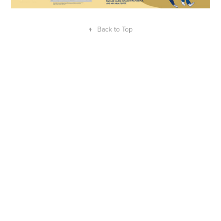
↑
Back to Top